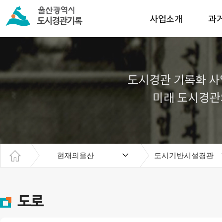
사업소개
과
도시경관 기록화 사
미래 도시경관
현재의울산
도시기반시설경관
도로