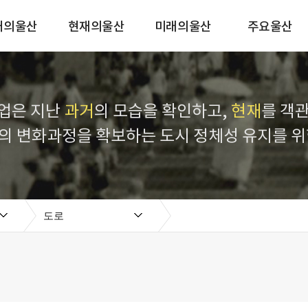
거의울산
현재의울산
미래의울산
주요울산
업은 지난
과거
의 모습을 확인하고,
현재
를 객
의 변화과정을 확보하는 도시 정체성 유지를 위
도로