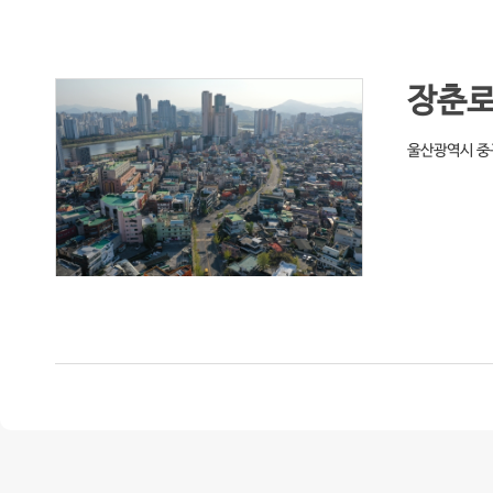
장춘
울산광역시 중