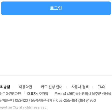
로그인
처리방침
이용약관
카드 신청 안내
사용처 검색
FAQ
산문화관광재단
대표자 :
오경탁
주소 :
(44951)울산광역시 울주군 삼남읍 
이콜센터 052-120 / 울산문화관광재단 052-255-1947,1949,1950
politan City all rights reserved.