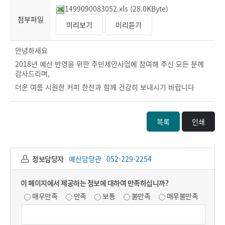
1499090083052.xls (28.0KByte)
첨부파일
미리보기
미리듣기
안녕하세요
2018년 예산 반영을 위한 주민제안사업에 참여해 주신 모든 분께
감사드리며,
더운 여름 시원한 커피 한잔과 함께 건강히 보내시기 바랍니다
목록
인쇄
정보담당자
예산담당관
052-229-2254
이 페이지에서 제공하는 정보에 대하여 만족하십니까?
매우만족
만족
보통
불만족
매우불만족