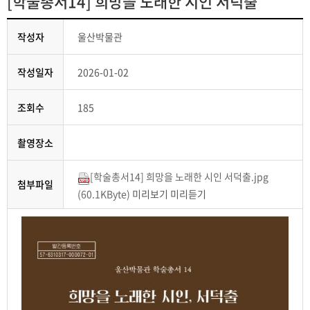
[학술총서14] 희망을 노래한 시인 서덕출
작성자
울산박물관
작성일자
2026-01-02
조회수
185
촬영장소
[학술총서14] 희망을 노래한 시인 서덕출.jpg
첨부파일
(60.1KByte)
미리보기
미리듣기