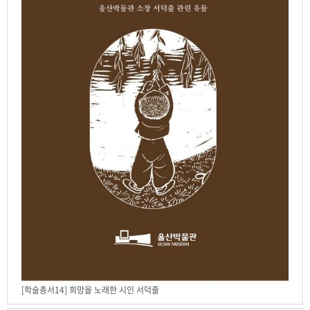
[학술총서14] 희망을 노래한 시인 서덕출