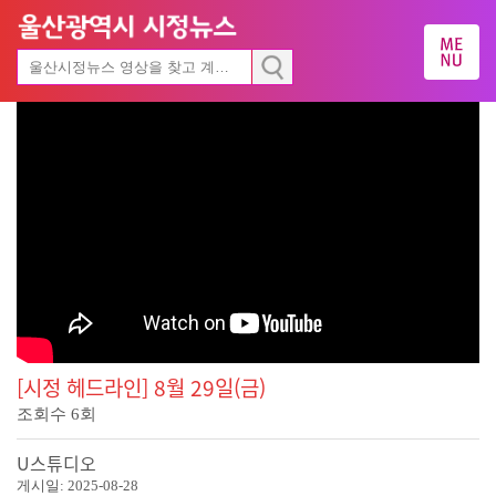
[시정 헤드라인] 8월 29일(금)
조회수
6
회
U스튜디오
게시일:
2025-08-28