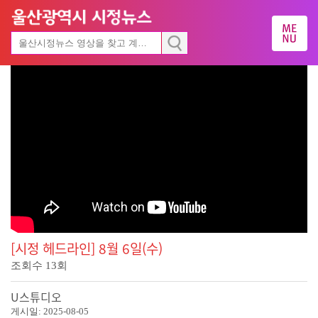
[시정 헤드라인] 8월 6일(수)
조회수
13
회
U스튜디오
게시일:
2025-08-05