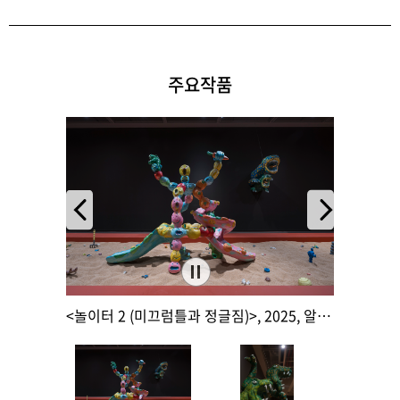
주요작품
전경
<놀이터 2 (미끄럼틀과 정글짐)>, 2025, 알루미늄, 우레탄 페인트, 175(h)×232×102cm