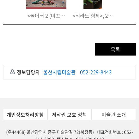
 철, 알루미늄 망, 374(h)×176×142cm
 모양》전시장 전경
<놀이터 2 (미끄럼틀과 정글짐)>, 2025, 알루미늄, 우레
<티라노 형제>, 2025, PLA, 우
<호랑이가 
목록
정보담당자
울산시립미술관
052-229-8443
개인정보처리방침
저작권 보호 정책
미술관 소개
(우44468) 울산광역시 중구 미술관길 72(북정동) 대표전화번호 : 052-
211-3800 팩스번호 : 052-229-8429