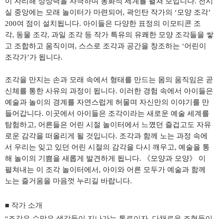
이 자리해 상상력을 자극하며 동화적 세계를 펼쳐 보입니다.
전시
실 중앙에는 모래 놀이터가 마련되어
,
곽인탄 작가의
‘
모양 조각
’
200
여 점이 설치됩니다
.
아이들은 다양한 표정의 이모티콘 조
각
,
동물 조각
,
과일 조각 등 작가 특유의 유쾌한 모양 조각들을 쌓
고 조합하고 움직이며, 스스로 조각과 공간을 창조하는
‘
어린이
조각가
’
가 됩니다
.
조각을 만지는 손과 모래 속에서 형태를 만드는 몸의 움직임은 곧
신체를 통한 사유의 과정이 됩니다
.
이러한 경험 속에서 아이들은
예술과 놀이의 경계를 자연스럽게 허물며 자신만의 이야기를 만
들어갑니다
.
이곳에서 아이들은 조각이라는 새로운 예술 세계를
탐험하고, 어른들은 어린 시절 놀이터에서 느꼈던 즐겁고도 자유
로운 감각을 떠올리게 될 것입니다.
조각과 함께 노는 과정 속에
서 우리는 잊고 있던 어린 시절의 감각을 다시 깨우고
,
예술을 통
해 놀이의 기쁨을 새롭게 발견하게 됩니다
.
《모양과 모양》 이
펼쳐내는 이 조각 놀이터에서,
아이와 어른 모두가 예술과 함께
노는 즐거움을 마음껏 누리길 바랍니다.
■ 작가 소개
“
조각은 수많은 생각들이 지나가는 통로이자
,
다채로운 조형들이