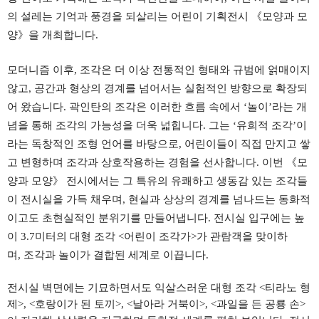
의 설레는 기억과 풍경을 되살리는 어린이 기획전시 《모양과 모
양》을 개최합니다
.
모더니즘 이후
,
조각은 더 이상 전통적인 형태와 규범에 얽매이지
않고
,
공간과 형상의 경계를 넘어서는 실험적인 방향으로 확장되
어 왔습니다.
곽인탄의 조각은 이러한 흐름 속에서 ‘놀이’라는 개
념을 통해 조각의 가능성을 더욱 넓힙니다.
그는
‘
유희적 조각
’
이
라는 독창적인 조형 언어를 바탕으로
,
어린이들이 직접 만지고 쌓
고 변형하며 조각과 상호작용하는 경험을 선사합니다
.
이번 《모
양과 모양》 전시에서는 그 특유의 유쾌하고
생동감 있는
조각들
이 전시실을 가득 채우며
,
현실과 상상의 경계를 넘나드는 동화적
이고도 초현실적인 분위기를 만들어냅니다
.
전시실 입구에는 높
이
3.7
미터의 대형 조각
<
어린이 조각가
>
가 관람객을 맞이하
며
,
조각과 놀이가 결합된 세계로 이끕니다.
전시실 벽면에는 기묘하면서도 익살스러운 대형 조각
<
티라노 형
제
>, <
호랑이가 된 토끼
>, <
날아라 거북이
>, <
과일을 든 공룡 손
>