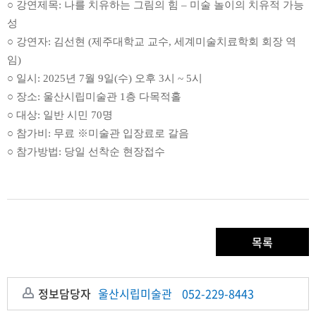
○
강연제목
:
나를 치유하는 그림의 힘
–
미술 놀이의 치유적 가능
성
○
강연자
:
김선현
(
제주대학교 교수
,
세계미술치료학회 회장 역
임
)
○
일시
: 2025
년
7
월
9
일
(
수
)
오후
3
시
~ 5
시
○
장소
:
울산시립미술관
1
층 다목적홀
○
대상
:
일반 시민
70
명
○
참가비
:
무료
※
미술관 입장료로 갈음
○
참가방법
:
당일 선착순 현장접수
목록
정보담당자
울산시립미술관
052-229-8443