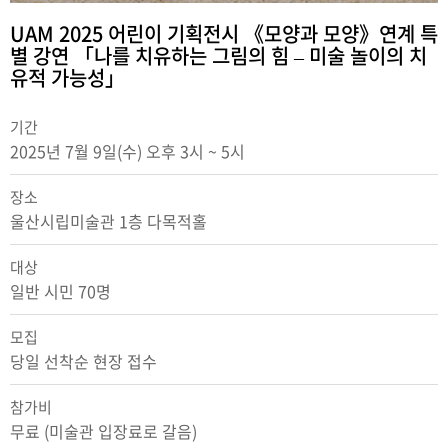
UAM 2025 어린이 기획전시 《모양과 모양》연계 특
별 강연 「나를 치유하는 그림의 힘 – 미술 놀이의 치
유적 가능성」
기간
2025년 7월 9일(수) 오후 3시 ~ 5시
장소
울산시립미술관 1층 다목적홀
대상
일반 시민 70명
모집
당일 선착순 현장 접수
참가비
무료 (미술관 입장료로 갈음)