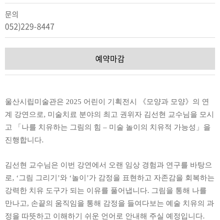
문의
052)229-8447
예약마감
울산시립미술관은
2025
어린이 기획전시
《
모양과 모양
》
의 연
계 강연으로
,
미술치료 분야의 최고 권위자 김선현 교수님을 모시
고
「
나를 치유하는 그림의 힘
–
미술 놀이의 치유적 가능성
」
을
진행합니다
.
김선현 교수님은 이번 강연에서 오랜 임상 경험과 연구를 바탕으
로
, ‘
그림 그리기
’
와
‘
놀이
’
가 감정을 표현하고 자존감을 회복하는
강력한 치유 도구가 되는 이유를 풀어냅니다
.
그림을 통해 나를
만나고
,
손끝의 움직임을 통해 감정을 들여다보는 예술 치유의 과
정을 따뜻하고 이해하기 쉬운 언어로 안내해 주실 예정입니다
.