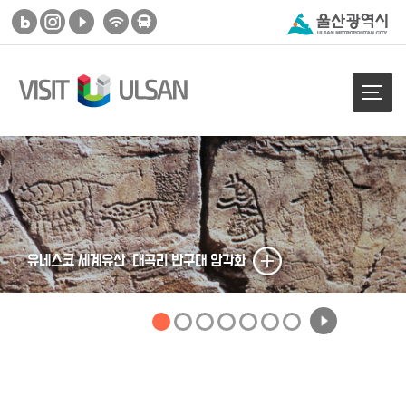
유네스코 세계유산
대곡리 반구대 암각화
태화강 겨울철새, 떼까마귀 군무를 볼 수 있는 생태정원
손에 닫는 구름너머로 숲이 만드는 바다를 만난다
이색적인 어촌 마을의 모습을 볼 수 있는
100년 세월의 1만5천 아름드리 해송가득한
과거 장생포 어민들의 실제생활을 그대로 재현, 옛놀이를 즐길 수 있는
한반도에서 아침해가 가장 먼저 뜨는 곳
간절곶
강동몽돌해변
대왕암공원
영남알프스 간월재
태화강국가정원