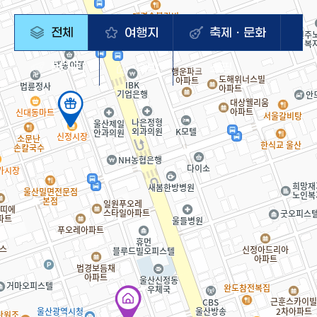
전체
여행지
축제ㆍ문화
먹거리
숙박
쇼핑