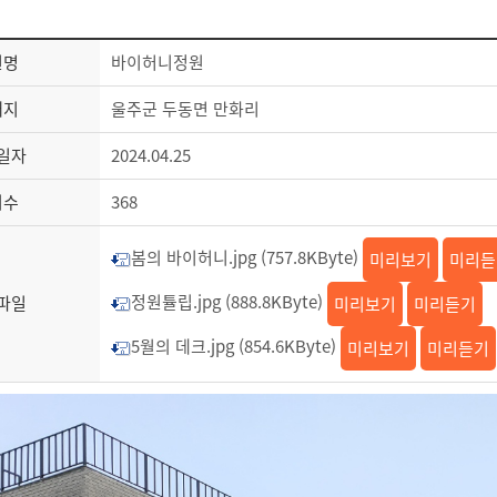
원명
바이허니정원
재지
울주군 두동면 만화리
일자
2024.04.25
회수
368
봄의 바이허니.jpg (757.8KByte)
미리보기
미리듣
정원튤립.jpg (888.8KByte)
파일
미리보기
미리듣기
5월의 데크.jpg (854.6KByte)
미리보기
미리듣기