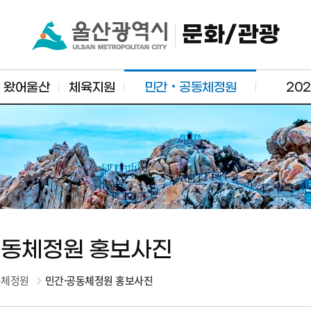
문화/관광
왔어울산
체육지원
민간‧공동체정원
20
공동체정원 홍보사진
동체정원
민간·공동체정원 홍보사진