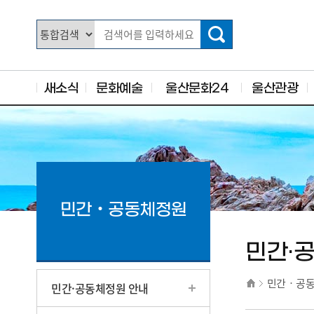
주요 메뉴로 건너뛰기
본문으로가기
새소식
문화예술
울산문화24
울산관광
민간‧공동체정원
민간·
민간‧공
민간·공동체정원 안내