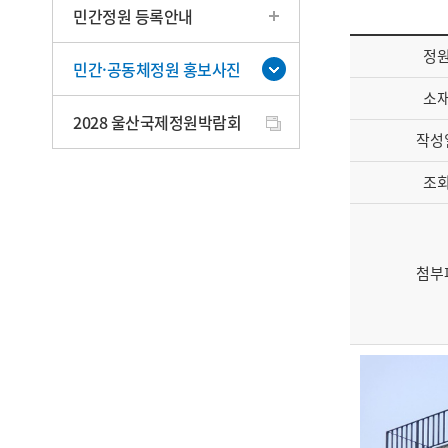
민간정원 등록안내
정
민간·공동체정원 홍보사진
소
2028 울산국제정원박람회
작성
조
첨부