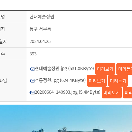
원명
현대예술정원
재지
동구 서부동
일자
2024.04.25
회수
393
현대예술정원.jpg (531.0KByte)
미리보기
미리듣
전통정원.jpg (624.4KByte)
파일
미리보기
미리듣기
20200604_140903.jpg (5.4MByte)
미리보기
미