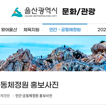
문화/관광
왔어울산
체육지원
민간‧공동체정원
20
공동체정원 홍보사진
동체정원
민간·공동체정원 홍보사진