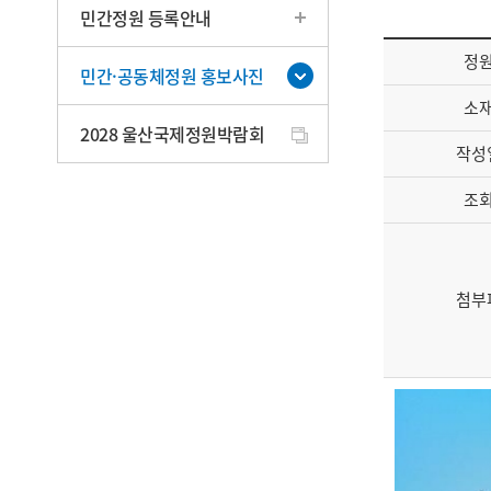
민간정원 등록안내
정
민간·공동체정원 홍보사진
소
2028 울산국제정원박람회
작성
조
첨부