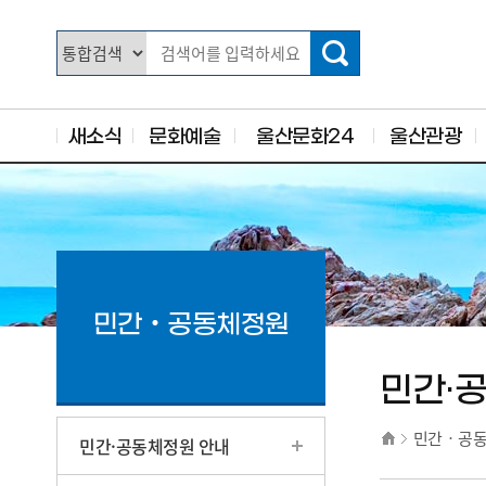
주요 메뉴로 건너뛰기
본문으로가기
새소식
문화예술
울산문화24
울산관광
민간‧공동체정원
민간·
민간‧공
민간·공동체정원 안내