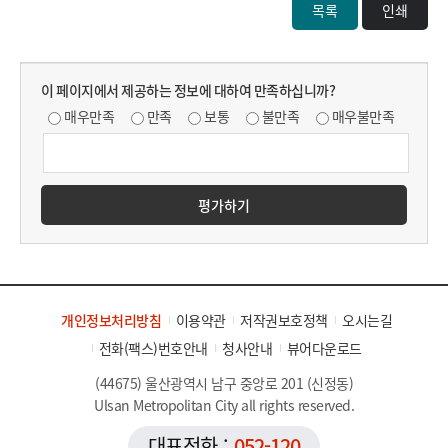
목록
인쇄
이 페이지에서 제공하는 정보에 대하여 만족하십니까?
매우만족
만족
보통
불만족
매우불만족
평가하기
개인정보처리방침
이용약관
저작권보호정책
오시는길
전화(팩스)번호안내
청사안내
뷰어다운로드
(44675) 울산광역시 남구 중앙로 201 (신정동)
Ulsan Metropolitan City all rights reserved.
대표전화 :
052-120