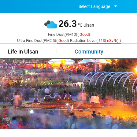
Select Language
26.3
℃
Ulsan
Fine Dust(PM10)(
Good
)
Ultra Fine Dust(PM2.5)(
Good
)
Radiation Level(
113( nSv/h)
)
Life in Ulsan
Community