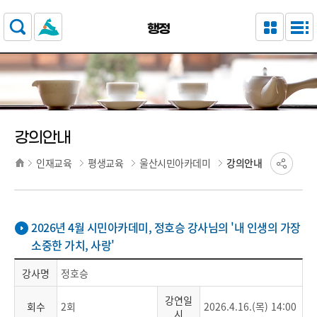
주요 메뉴로 건너뛰기
본문으로가기
행정
강의안내
인재교육
평생교육
울산시민아카데미
강의안내
2026년 4월 시민아카데미, 정호승 강사님의 '내 인생의 가장
소중한 가치, 사랑'
강사명
정호승
강연일
회수
2회
2026.4.16.(목) 14:00
시