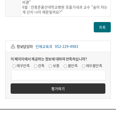
비결"
6월 : 안종준울산대학교병원 호흡기내과 교수 "숨이 차는
게 단지 나이 때문일까요?"
목록
정보담당자
인재교육과
052-229-4983
이 페이지에서 제공하는 정보에 대하여 만족하십니까?
매우만족
만족
보통
불만족
매우불만족
평가하기