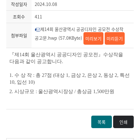
작성일자
2024.10.08
조회수
411
제14회 울산광역시 공공디자인 공모전 수상작
첨부파일
공고문.hwp (57.0KByte)
미리보기
미리듣기
『제14회 울산광역시 공공디자인 공모전』수상작을
다음과 같이 공고합니다.
1.
수 상 작
:
총
27
점
(
대상
1,
금상
2,
은상
2,
동상
2,
특선
10,
입선
10)
2.
시상규모
:
울산광역시장상
/
총상금
1,500
만원
목록
인쇄