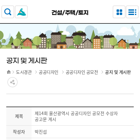
주요 메뉴로 건너뛰기
본문으로가기
건설/주택/토지
공지 및 게시판
도시경관
공공디자인
공공디자인 공모전
공지 및 게시판
제14회 울산광역시 공공디자인 공모전 수상자
제목
공고문 게시
작성자
박진섭