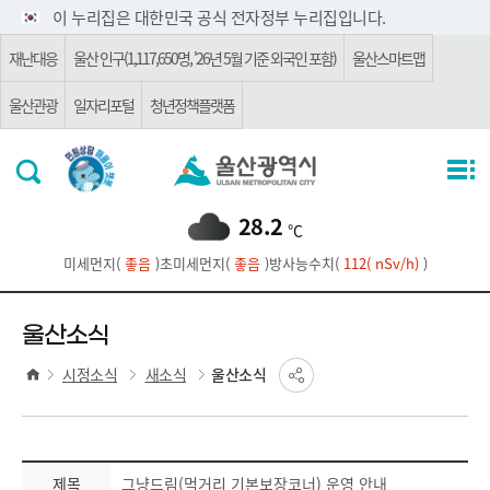
주요 메뉴로 건너뛰기
본문으로가기
이 누리집은 대한민국 공식 전자정부 누리집입니다.
재난대응
울산 인구(1,117,650명, '26년 5월 기준 외국인 포함)
울산스마트맵
울산관광
일자리포털
청년정책플랫폼
28.2
℃
미세먼지(
좋음
)
초미세먼지(
좋음
)
방사능수치(
112( nSv/h)
)
울산소식
시정소식
새소식
울산소식
제목
그냥드림(먹거리 기본보장코너) 운영 안내