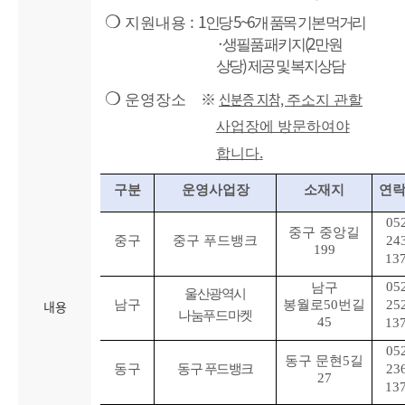
:
1
5~6
❍
지원내용
인당
개 품목 기본 먹거리
·
(2
생필품 패키지
만원
)
상당
제공 및 복지상담
❍
신분증 지참,
운영장소
※
주소지 관할
사업장에 방문하여야
.
합니다
구분
운영사업장
소재지
연
05
중구 중앙길
중구
중구 푸드뱅크
24
199
13
05
남구
울산광역시
남구
봉월로
50
번길
25
내용
나눔푸드마켓
45
13
05
동구 문현
5
길
동구
동구 푸드뱅크
23
27
13