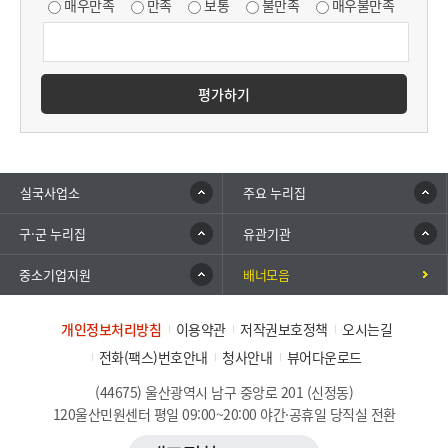
매우만족
만족
보통
불만족
매우불만족
평가하기
실국사업소
주요 누리집
구·군 누리집
유관기관
중소기업지원
배너모음
개인정보처리방침
이용약관
저작권보호정책
오시는길
전화(팩스)번호안내
청사안내
뷰어다운로드
(44675) 울산광역시 남구 중앙로 201 (신정동)
120울산민원센터 평일 09:00~20:00 야간·공휴일 당직실 전환