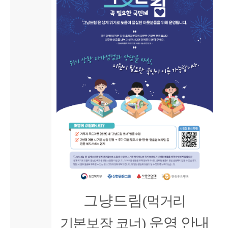
그냥드림
(
먹거리
운영 안내
기본보장 코너
)