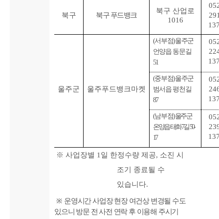
05
북구 산업로
북구
북구 푸드뱅크
29
1016
13
(
서부점
)
울주군
05
22
언양읍 동문길
13
51
(
중부점
)
울주군
05
울주군
울주푸드뱅크마켓
24
범서읍 평천길
13
87
(
남부점
)
울
주군
05
23
온양읍 태화
7
길
50-
13
17
※
사업장별
1
일 한정수량 제공
,
소진 시
조기 종료될 수
있습니다
.
※
운영시간 사업장 현장 여건상 변경될 수도
있으니 방문 전 사전 연락 후 이용해 주시기