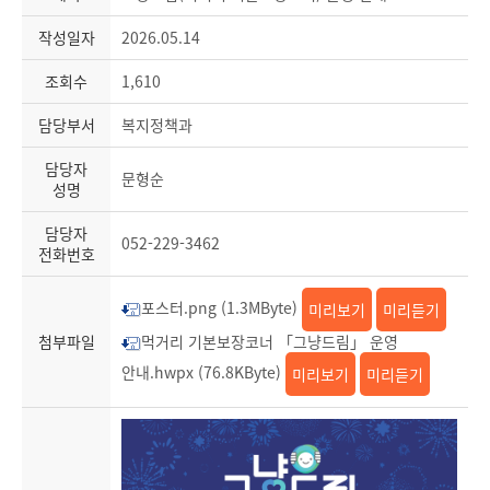
작성일자
2026.05.14
조회수
1,610
담당부서
복지정책과
담당자
문형순
성명
담당자
052-229-3462
전화번호
포스터.png (1.3MByte)
미리보기
미리듣기
첨부파일
먹거리 기본보장코너 「그냥드림」 운영
안내.hwpx (76.8KByte)
미리보기
미리듣기