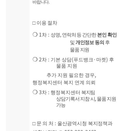
바랍니다
.
□
이용 절차
1
:
,
❍
차
성명
연락처 등 간단한
본인 확인
및
개인정보 동의
후
물품 지원
2
:
(
·
)
❍
차
기본 상담
푸드뱅크
마켓
후
물품 지원
,
추가 지원 필요한 경우
행정복지센터 복지 연계 의뢰
3
:
❍
차
행정복지센터
복지팀
,
상담기록서 지참 시
물품 지원
가능
:
□
문 의 처
울산광역시청 복지정책과