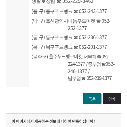
052-229-3462
생활보장팀
☎
(
구
)
052-243-1377
중
중구푸드뱅크
☎
(
구
)
052-
남
울산광역시나눔푸드마켓
☎
252-1377
(
구
)
052-236-1377
동
동구푸드뱅크
☎
(
구
)
052-291-1377
북
북구푸드뱅크
☎
(
) 울주푸드뱅크마켓
052-
울주군
서부점
☎
224-1377 /
052-
중부점
☎
246-1377 /
052-239-1377
남부점
☎
목록
인쇄
이 페이지에서 제공하는 정보에 대하여 만족하십니까?