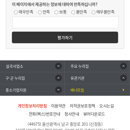
이 페이지에서 제공하는 정보에 대하여 만족하십니까?
매우만족
만족
보통
불만족
매우불만족
평가하기
실국사업소
주요 누리집
구·군 누리집
유관기관
중소기업지원
배너모음
개인정보처리방침
이용약관
저작권보호정책
오시는길
전화(팩스)번호안내
청사안내
뷰어다운로드
(44675) 울산광역시 남구 중앙로 201 (신정동)