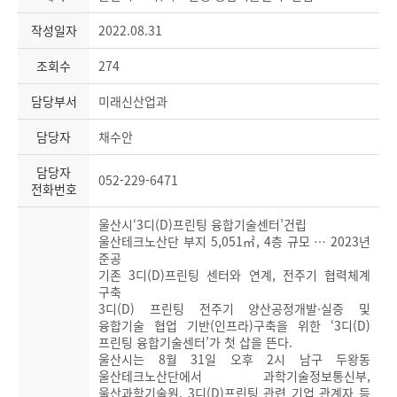
작성일자
2022.08.31
조회수
274
담당부서
미래신산업과
담당자
채수안
담당자
052-229-6471
전화번호
울산시‘3디(D)프린팅 융합기술센터’건립
울산테크노산단 부지 5,051㎡, 4층 규모 … 2023년
준공
기존 3디(D)프린팅 센터와 연계, 전주기 협력체계
구축
3디(D) 프린팅 전주기 양산공정개발·실증 및
융합기술 협업 기반(인프라)구축을 위한 ‘3디(D)
프린팅 융합기술센터’가 첫 삽을 뜬다.
울산시는 8월 31일 오후 2시 남구 두왕동
울산테크노산단에서 과학기술정보통신부,
울산과학기술원, 3디(D)프린팅 관련 기업 관계자 등