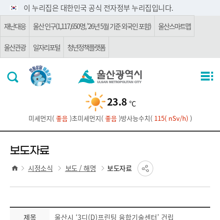
주요 메뉴로 건너뛰기
본문으로가기
이 누리집은 대한민국 공식 전자정부 누리집입니다.
재난대응
울산 인구(1,117,650명, '26년 5월 기준 외국인 포함)
울산스마트맵
울산관광
일자리포털
청년정책플랫폼
23.8
℃
미세먼지(
좋음
)
초미세먼지(
좋음
)
방사능수치(
115( nSv/h)
)
보도자료
시정소식
보도 / 해명
보도자료
제목
울산시 ‘3디(D)프린팅 융합기술센터’ 건립