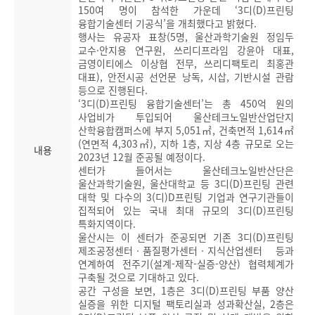
150여 명이 참석한 가운데 ‘3디(D)프린팅
융합기술센터 기공식’을 개최했다고 밝혔다.
행사는 유공자 표창(5명, 울산과학기술원 정임두
교수·안지용 연구원, 쓰리디프라임 강윤아 대표,
금영이티에스 이상협 전무, 쓰리디팩토리 최홍관
대표), 안전시공 선언문 낭독, 시삽, 기반시설 관람
등으로 진행된다.
‘3디(D)프린팅 융합기술센터’는 총 450억 원의
사업비가 투입되어 울산테크노일반산업단지
산학융합캠퍼스에 부지 5,051㎡, 건축면적 1,614㎡
(연면적 4,303㎡), 지하 1층, 지상 4층 규모로 오는
내용
2023년 12월 준공될 예정이다.
센터가 들어서는 울산테크노일반산단은
울산과학기술원, 울산대학교 등 3디(D)프린팅 관련
대학 및 다수의 3(디)D프린팅 기업과 연구기관들이
집적되어 있는 국내 최대 규모의 3디(D)프린팅
특화지역이다.
울산시는 이 센터가 준공되면 기존 3디(D)프린팅
제조공정센터‧품질평가센터‧지식산업센터 등과
연계하여 전주기(설계-제작-실증-양산) 협력체계가
구축될 것으로 기대하고 있다.
공간 구성을 보면, 1층은 3디(D)프린팅 부품 양산
실증을 위한 디지털 팩토리실과 성과확산실, 2층은