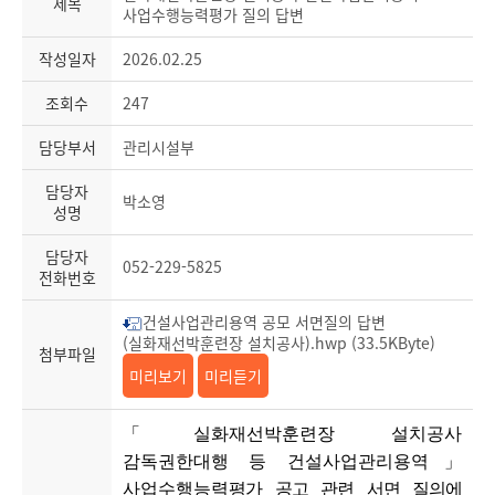
제목
사업수행능력평가 질의 답변
작성일자
2026.02.25
조회수
247
담당부서
관리시설부
담당자
박소영
성명
담당자
052-229-5825
전화번호
건설사업관리용역 공모 서면질의 답변
(실화재선박훈련장 설치공사).hwp (33.5KByte)
첨부파일
미리보기
미리듣기
「실화재선박훈련장 설치공사
감독권한대행 등 건설사업관리용역」
사업수행능력
평가
공고 관련 서면 질의에