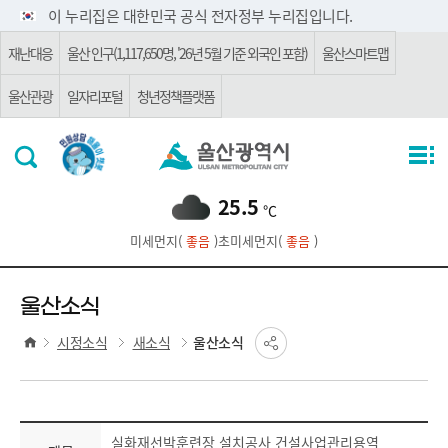
주요 메뉴로 건너뛰기
본문으로가기
이 누리집은 대한민국 공식 전자정부 누리집입니다.
재난대응
울산 인구(1,117,650명, '26년 5월 기준 외국인 포함)
울산스마트맵
울산관광
일자리포털
청년정책플랫폼
25.5
℃
미세먼지(
좋음
)
초미세먼지(
좋음
)
울산소식
시정소식
새소식
울산소식
실화재선박훈련장 설치공사 건설사업관리용역