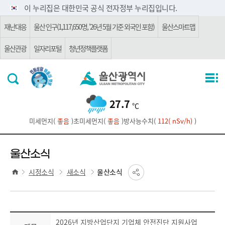
주요 메뉴로 건너뛰기
본문으로가기
이 누리집은 대한민국 공식 전자정부 누리집입니다.
재난대응
울산 인구(1,117,650명, '26년 5월 기준 외국인 포함)
울산스마트맵
울산관광
일자리포털
청년정책플랫폼
27.7
℃
미세먼지(
좋음
)
초미세먼지(
좋음
)
방사능수치(
112( nSv/h)
)
울산소식
시정소식
새소식
울산소식
2026년 지방산업단지 기업체 안전진단 지원사업