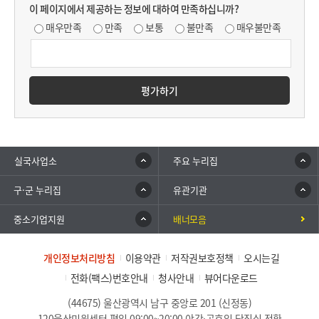
이 페이지에서 제공하는 정보에 대하여 만족하십니까?
매우만족
만족
보통
불만족
매우불만족
평가하기
실국사업소
주요 누리집
구·군 누리집
유관기관
중소기업지원
배너모음
개인정보처리방침
이용약관
저작권보호정책
오시는길
전화(팩스)번호안내
청사안내
뷰어다운로드
(44675) 울산광역시 남구 중앙로 201 (신정동)
120울산민원센터 평일 09:00~20:00 야간·공휴일 당직실 전환