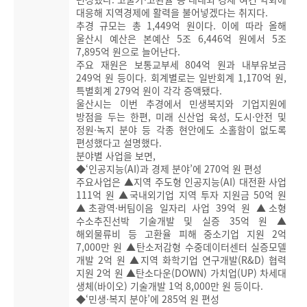
대응해 지역경제에 활력을 불어넣겠다는 취지다.
추경 규모는 총 1,449억 원이다. 이에 따라 올해
울산시 예산은 본예산 5조 6,446억 원에서 5조
7,895억 원으로 늘어난다.
주요 재원은 보통교부세 804억 원과 내부유보금
249억 원 등이다. 회계별로는 일반회계 1,170억 원,
특별회계 279억 원이 각각 증액됐다.
울산시는 이번 추경에서 민생복지와 기업지원에
방점을 두는 한편, 미래 신산업 육성, 도시·안전 및
정원·녹지 분야 등 각종 현안에도 소홀함이 없도록
편성했다고 설명했다.
분야별 사업을 보면,
◆‘인공지능(AI)과 경제 분야’에 270억 원 편성
주요사업은 ▲지역 주도형 인공지능(AI) 대전환 사업
111억 원 ▲국내외기업 지역 투자 지원금 50억 원
▲초광역·버팀이음 일자리 사업 39억 원 ▲소형
수소추진선박 기술개발 및 실증 35억 원 ▲
해외물류비 등 고환율 피해 중소기업 지원 2억
7,000만 원 ▲탄소저감형 수중데이터센터 실증모델
개발 2억 원 ▲지역 화학기업 연구개발(R&D) 협력
지원 2억 원 ▲탄소다운(DOWN) 가치업(UP) 차세대
생체(바이오) 기술개발 1억 8,000만 원 등이다.
◆‘민생·복지 분야’에 285억 원 편성