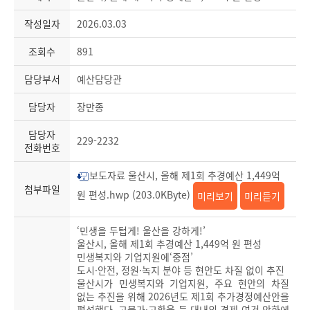
작성일자
2026.03.03
조회수
891
담당부서
예산담당관
담당자
장만종
담당자
229-2232
전화번호
보도자료 울산시, 올해 제1회 추경예산 1,449억
첨부파일
원 편성.hwp (203.0KByte)
미리보기
미리듣기
‘민생을 두텁게! 울산을 강하게!’
울산시, 올해 제1회 추경예산 1,449억 원 편성
민생복지와 기업지원에‘중점’
도시·안전, 정원·녹지 분야 등 현안도 차질 없이 추진
울산시가 민생복지와 기업지원, 주요 현안의 차질
없는 추진을 위해 2026년도 제1회 추가경정예산안을
편성했다. 고물가·고환율 등 대내외 경제 여건 악화에