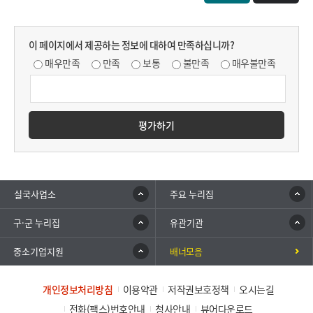
이 페이지에서 제공하는 정보에 대하여 만족하십니까?
매우만족
만족
보통
불만족
매우불만족
평가하기
실국사업소
주요 누리집
구·군 누리집
유관기관
중소기업지원
배너모음
개인정보처리방침
이용약관
저작권보호정책
오시는길
전화(팩스)번호안내
청사안내
뷰어다운로드