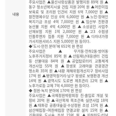
주요사업은 ▲울산사랑상품권 발행지원 89억 원 ▲
동구 청소년복지시설 건립 지원 20억 원 ▲어린이집
보육료 및 조리원 인건비 지원 6억 7,000만 원 ▲
내용
참전명예수당 인상 6억 6,000만 원 ▲노인·장애인
복지기금 조성 4억 7,000만 원 ▲임산부 친환경
농산물 지원 4억 4,000만 원 ▲소상공인 사업주
산재보험 지원 1억 2,000만 원 ▲고3 수험생
인플루엔자 접종 지원 7,000만 원 ▲다자녀가정
가사지원서비스 지원 5,000만 원 등이다.
◆‘도시·안전 분야’에 651억 원 편성
주요사업은 ▲무거동·전하2동·방어동
노후주거지정비 85억 원 ▲산림재난대응센터 건립
등 산불대응 84억 원 ▲공업탑로터리 교통체계
개선사업 55억 원 ▲장생포 고래마을 관광경관
명소화 35억 원 ▲내황 재해위험개선지구 정비사업
17억 원 ▲병영막창거리·남구 왕생로 보행환경 개선
14억 원 ▲광역시도 도로변 제초관리 12억 원 ▲
노후가로등 교체 7억 4,000만 원 등이다.
◆ 정원·녹지 분야에 170억 원 편성
주요사업은 ▲국제정원박람회장 진·출입로 개설 및
정비 20억 원 ▲국산목재 목조건축 실연사업 18억
원 ▲태화강 공중대숲길·수상정원 조성 15억 원 ▲
삼산매립장~여천매립장 연결교량 설치 15억 원 ▲
기후대응 도시숲 조성 15억 원 ▲지하차도·터널