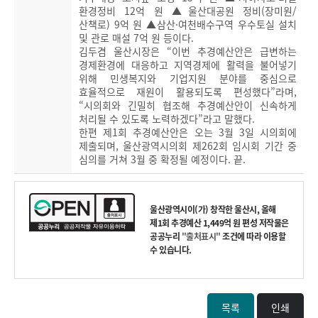
환경정비 12억 원 ▲울산대공원 정비(장미원/
산책로) 9억 원 ▲삼산·여천배수구역 우수토실 설치
및 관로 매설 7억 원 등이다.
김두겸 울산시장은 “이번 추경예산안은 급변하는
경제환경에 대응하고 지역경제에 활력을 불어넣기
위해 민생복지와 기업지원 분야를 중심으로
효율적으로 재원이 활용되도록 편성했다”라며,
“시의회와 긴밀히 협조해 추경예산안이 신속하게
처리될 수 있도록 노력하겠다”라고 말했다.
한편 제1회 추경예산안은 오는 3월 3일 시의회에
제출되며, 울산광역시의회 제262회 임시회 기간 중
심의를 거쳐 3월 중 확정될 예정이다. 끝.
울산광역시
이(가) 창작한
울산시, 올해
제1회 추경예산 1,449억 원 편성
저작물은
공공누리
"출처표시"
조건에 따라 이용할
수 있습니다.
목록
인쇄