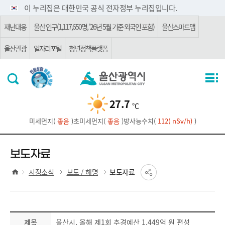
주요 메뉴로 건너뛰기
본문으로가기
이 누리집은 대한민국 공식 전자정부 누리집입니다.
재난대응
울산 인구(1,117,650명, '26년 5월 기준 외국인 포함)
울산스마트맵
울산관광
일자리포털
청년정책플랫폼
27.7
℃
미세먼지(
좋음
)
초미세먼지(
좋음
)
방사능수치(
112( nSv/h)
)
보도자료
시정소식
보도 / 해명
보도자료
제목
울산시, 올해 제1회 추경예산 1,449억 원 편성