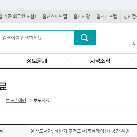
 5월 기준 외국인 포함)
울산스마트맵
울산관광
일자리포털
청년정
미
정보공개
시정소식
료
보도 / 해명
보도자료
목
울산도서관, 하반기 추천도서(북큐레이션) 공간 운영