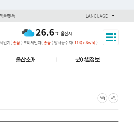
책플랫폼
열기
LANGUAGE
26.6
℃
울산시
세먼지(
좋음
)
초미세먼지(
좋음
)
방사능수치(
113( nSv/h)
)
울산소개
분야별정보