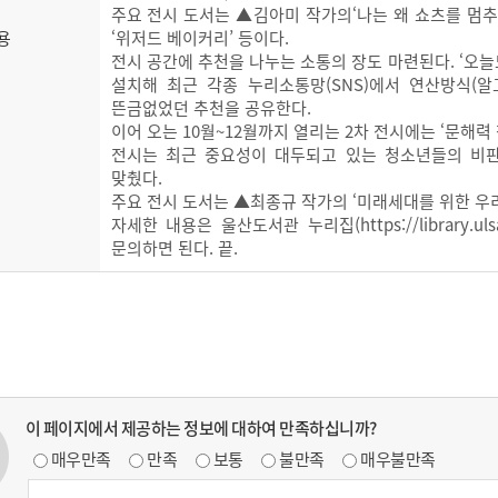
주요 전시 도서는 ▲김아미 작가의‘나는 왜 쇼츠를 멈추
용
‘위저드 베이커리’ 등이다.
전시 공간에 추천을 나누는 소통의 장도 마련된다. ‘오
설치해 최근 각종 누리소통망(SNS)에서 연산방식(
뜬금없었던 추천을 공유한다.
이어 오는 10월~12월까지 열리는 2차 전시에는 ‘문해력 
전시는 최근 중요성이 대두되고 있는 청소년들의 비판
맞췄다.
주요 전시 도서는 ▲최종규 작가의 ‘미래세대를 위한 우리말
자세한 내용은 울산도서관 누리집(https://library.uls
문의하면 된다. 끝.
이 페이지에서 제공하는 정보에 대하여 만족하십니까?
매우만족
만족
보통
불만족
매우불만족