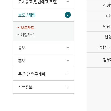
고시공고(입법예고 포함)
작성
보도 / 해명
조
담당
보도자료
해명자료
담
담당자 
공보
첨부
홍보
주·월간 업무계획
시험정보