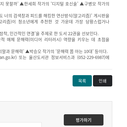
지 못할까’ ▲한세희 작가의 ‘디지털 호신술’ ▲구병모 작가의
늘도 너의 검색창과 피드를 해킹한 연산방식(알고리즘)’ 게시판을
알고리즘)이 청소년에게 추천한 것 가운데 가장 당황스럽거나
장착, 인간적인 연결’을 주제로 한 도서 22권을 선보인다.
적 매체 문해력(미디어 리터러시) 역량을 키우는 데 초점을
과 문해력’ ▲박승오 작가의 ‘문해력 쫌 아는 10대’ 등이다.
an.go.kr) 또는 울산도서관 정보서비스과 (052-229-6987)에
목록
인쇄
평가하기