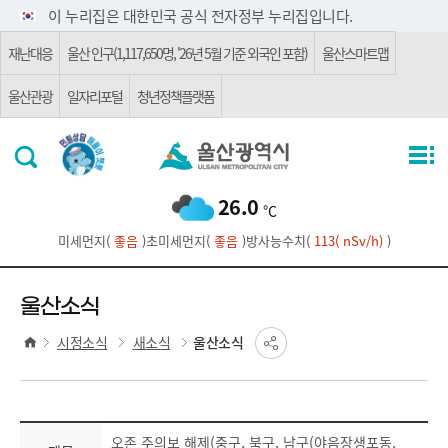
주요 메뉴로 건너뛰기
본문으로가기
이 누리집은 대한민국 공식 전자정부 누리집입니다.
재난대응
울산 인구(1,117,650명, '26년 5월 기준 외국인 포함)
울산스마트맵
울산관광
일자리포털
청년정책플랫폼
26.0
℃
미세먼지(
좋음
)
초미세먼지(
좋음
)
방사능수치(
113( nSv/h)
)
울산소식
시정소식
새소식
울산소식
오존 주의보 해제(중구, 북구, 남구(야음장생포동,