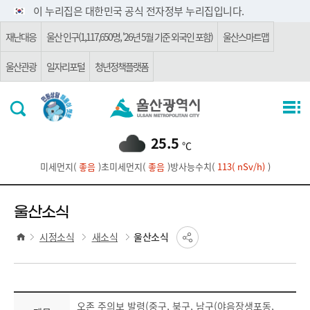
주요 메뉴로 건너뛰기
본문으로가기
이 누리집은 대한민국 공식 전자정부 누리집입니다.
재난대응
울산 인구(1,117,650명, '26년 5월 기준 외국인 포함)
울산스마트맵
울산관광
일자리포털
청년정책플랫폼
25.5
℃
미세먼지(
좋음
)
초미세먼지(
좋음
)
방사능수치(
113( nSv/h)
)
울산소식
시정소식
새소식
울산소식
오존 주의보 발령(중구, 북구, 남구(야음장생포동,