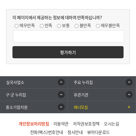
이 페이지에서 제공하는 정보에 대하여 만족하십니까?
매우만족
만족
보통
불만족
매우불만족
평가하기
실국사업소
주요 누리집
구·군 누리집
유관기관
중소기업지원
배너모음
개인정보처리방침
이용약관
저작권보호정책
오시는길
전화(팩스)번호안내
청사안내
뷰어다운로드