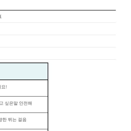
표
어요
!
고 싶은말 안전해
향한 뛰는 걸음