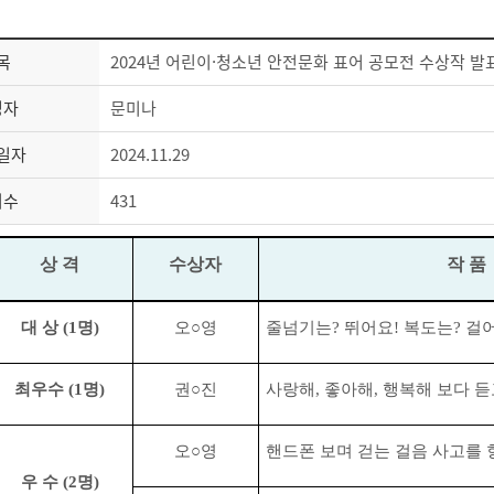
목
2024년 어린이·청소년 안전문화 표어 공모전 수상작 발
성자
문미나
일자
2024.11.29
회수
431
상 격
수상자
작 품
대 상
(1
명
)
오
○
영
줄넘기는
?
뛰어요
!
복도는
?
걸
최우수
(1
명
)
권
○
진
사랑해
,
좋아해
,
행복해 보다 듣
오
○
영
핸드폰 보며 걷는 걸음 사고를 
우 수
(2
명
)