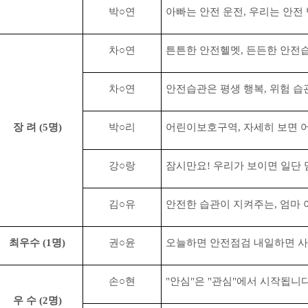
박
○
연
아빠는 안전 운전
,
우리는 안전
차
○
연
튼튼한 안전헬멧
,
든든한 안전
차
○
연
안전습관은 평생 행복
,
위험 습
장 려
(5
명
)
박
○
리
어린이보호구역
,
자세히 보면 
강
○
랑
잠시만요
!
우리가 보이면 일단
김
○
유
안전한 습관이 지켜주는
,
엄마 
최우수
(1
명
)
권
○
윤
오늘하면 안전점검 내일하면 
손
○
현
"
안심
"
은
"
관심
"
에서 시작됩니
우 수
(2
명
)