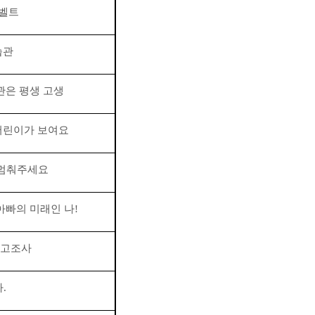
 벨트
습관
관은 평생 고생
어린이가 보여요
 멈춰주세요
아빠의 미래인 나
!
사고조사
다
.