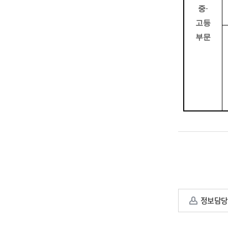
중
·
고등
부문
정보담당