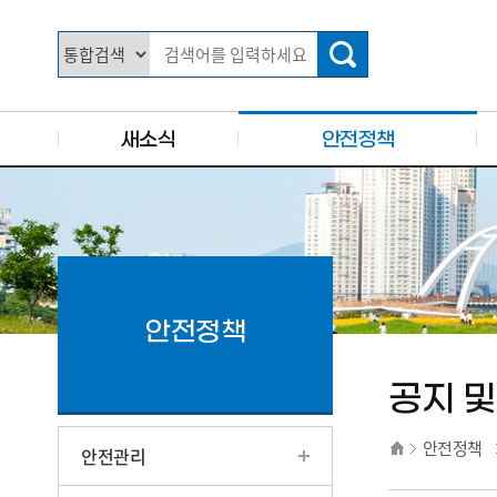
주요 메뉴로 건너뛰기
본문으로가기
새소식
안전정책
안전정책
공지 및
안전정책
안전관리