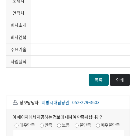
소재지
연락처
회사소개
회사연혁
주요기술
사업실적
목록
인쇄
정보담당자
지방시대담당관
052-229-3603
이 페이지에서 제공하는 정보에 대하여 만족하십니까?
매우만족
만족
보통
불만족
매우불만족