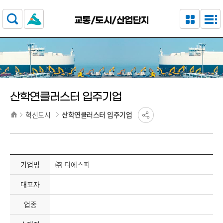
주요 메뉴로 건너뛰기
본문으로가기
교통/도시/산업단지
산학연클러스터 입주기업
혁신도시
산학연클러스터 입주기업
기업명
㈜ 디에스피
대표자
업종