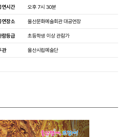
공연시간
오후 7시 30분
공연장소
울산문화예술회관 대공연장
관람등급
초등학생 이상 관람가
주관
울산시립예술단