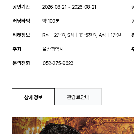
공연기간
2026-08-21
~
2026-08-21
러닝타임
약 100분
티켓정보
R석｜2만원, S석｜1만5천원, A석｜1만원
주최
울산광역시
문의전화
052-275-9623
관람료안내
상세정보