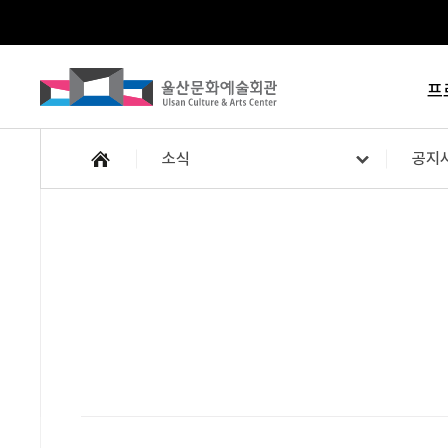
프
소식
공지