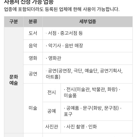
사용처 신청 가능 업종
업종에 포함되더라도 등록된 업체에 한해 사용이 가능합니다.
구분
분류
세부업종
도서
‧ 서점 · 중고서점 등
음악
· 악기사 · 음반 매장
영화
· 영화관
‧ 공연(공연장, 극단, 예술단, 공연기획사,
공연
문화
아트홀)
예술
· 전시(미술관, 박물관, 화랑) ·
전시
미술품
미술
· 공예품 · 문구(화방, 문구점) ·
공예
표구
사진관
· 사진 촬영 · 인화