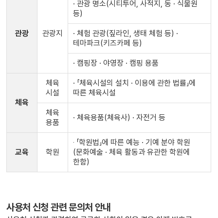
· 관광 명소(시티투어, 사적지, 동 · 식물원
등)
관광
관광지
· 체험 관광(짚라인, 생태 체험 등) ·
테마파크(키즈카페 등)
· 캠핑장 · 야영장 · 캠핑 용품
체육
· 「체육시설의 설치 · 이용에 관한 법률」에
시설
따른 체육시설
체육
체육
· 체육용품(체육사) · 자전거 등
용품
‧ 「학원법」에 따른 예능 · 기예 분야 학원
교육
학원
(문화예술 · 체육 활동과 유관한 학원에
한함)
사용처 신청 관련 문의처 안내