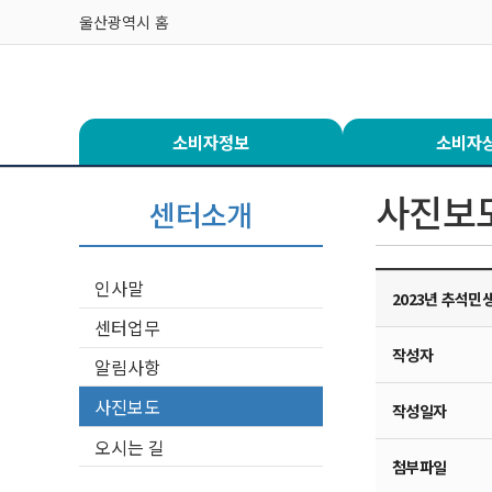
본문 바로가기
울산광역시 홈
소비자정보
소비자
서브메뉴
사진보
센터소개
인사말
2023년 추석민
센터업무
작성자
알림사항
사진보도
작성일자
오시는 길
첨부파일