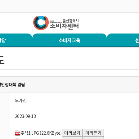
상담
소비자교육
도
생안정대책 알림
노가영
2023-09-13
추석1.JPG (22.6KByte)
미리보기
미리듣기