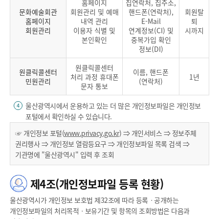
홈페이지
집연락처, 집주소,
문화예술회관
회원관리 및 예매
핸드폰(연락처),
회원탈
홈페이지
내역 관리
E-Mail
퇴
회원관리
이용자 식별 및
연계정보(CI) 및
시까지
본인확인
중복가입 확인
정보(DI)
원클릭콜센터
원클릭콜센터
이름, 핸드폰
처리 과정 휴대폰
1년
민원관리
(연락처)
문자 통보
울산광역시에서 운용하고 있는 더 많은 개인정보파일은 개인정보
4
포털에서 확인하실 수 있습니다.
☞ 개인정보 포털(
www.privacy.go.kr
) ⇒ 개인서비스 ⇒ 정보주체
권리행사 ⇒ 개인정보 열람등요구 ⇒ 개인정보파일 목록 검색 ⇒
기관명에 "울산광역시" 입력 후 조회
제4조(개인정보파일 등록 현황)
울산광역시가 개인정보 보호법 제32조에 따라 등록ㆍ공개하는
개인정보파일의 처리목적ㆍ보유기간 및 항목의 조회방법은 다음과