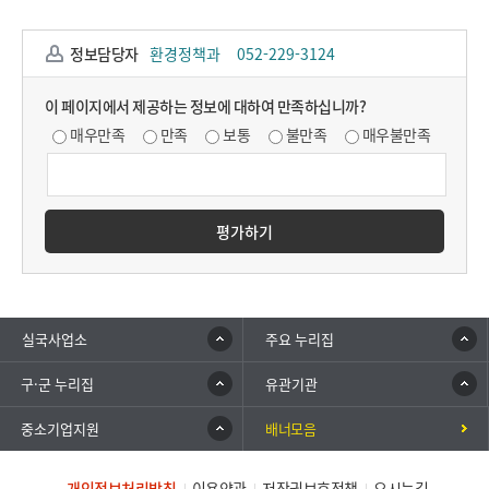
정보담당자
환경정책과
052-229-3124
이 페이지에서 제공하는 정보에 대하여 만족하십니까?
매우만족
만족
보통
불만족
매우불만족
평가하기
실국사업소
주요 누리집
구·군 누리집
유관기관
중소기업지원
배너모음
개인정보처리방침
이용약관
저작권보호정책
오시는길