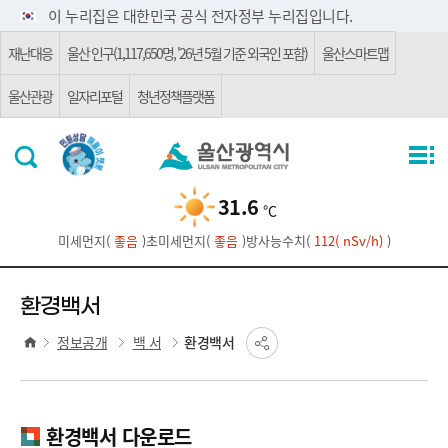
주요 메뉴로 건너뛰기
본문으로가기
이 누리집은 대한민국 공식 전자정부 누리집입니다.
재난대응
울산 인구(1,117,650명, '26년 5월 기준 외국인 포함)
울산스마트맵
울산관광
일자리포털
청년정책플랫폼
31.6
℃
미세먼지(
좋음
)
초미세먼지(
좋음
)
방사능수치(
112( nSv/h)
)
환경백서
정보공개
백 서
환경백서
환경백서 다운로드