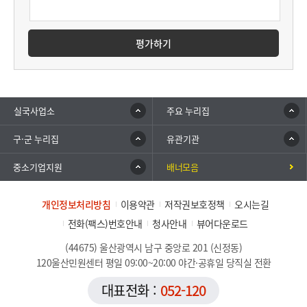
평가하기
실국사업소
주요 누리집
구·군 누리집
유관기관
중소기업지원
배너모음
개인정보처리방침
이용약관
저작권보호정책
오시는길
전화(팩스)번호안내
청사안내
뷰어다운로드
(44675) 울산광역시 남구 중앙로 201 (신정동)
120울산민원센터 평일 09:00~20:00 야간·공휴일 당직실 전환
대표전화 :
052-120