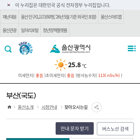
주요 메뉴로 건너뛰기
본문으로가기
이 누리집은 대한민국 공식 전자정부 누리집입니다.
재난대응
울산 인구(1,117,650명, '26년 5월 기준 외국인 포함)
울산스마트맵
울산관광
일자리포털
청년정책플랫폼
25.8
℃
미세먼지(
좋음
)
초미세먼지(
좋음
)
방사능수치(
113( nSv/h)
)
부산(국도)
울산소개
시청안내
찾아오시는길
안내 문자 받기
버스노선 검색