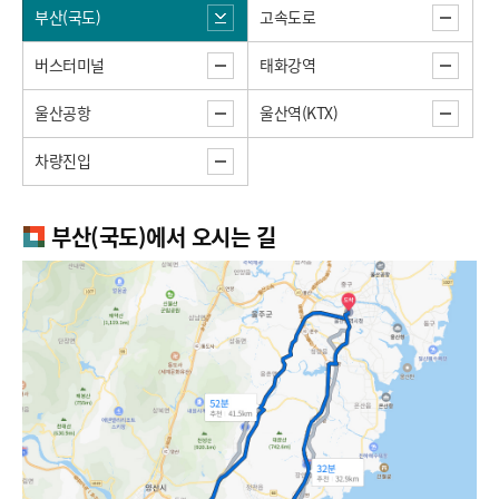
부산(국도)
고속도로
버스터미널
태화강역
울산공항
울산역(KTX)
차량진입
부산(국도)에서 오시는 길