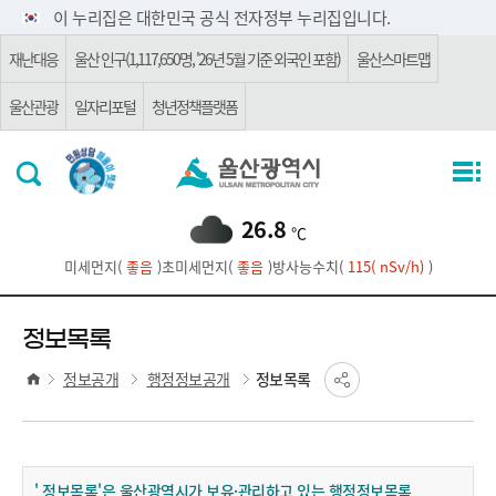
주요 메뉴로 건너뛰기
본문으로가기
이 누리집은 대한민국 공식 전자정부 누리집입니다.
재난대응
울산 인구(1,117,650명, '26년 5월 기준 외국인 포함)
울산스마트맵
울산관광
일자리포털
청년정책플랫폼
26.8
℃
미세먼지(
좋음
)
초미세먼지(
좋음
)
방사능수치(
115( nSv/h)
)
정보목록
정보공개
행정정보공개
정보목록
' 정보목록'은 울산광역시가 보유·관리하고 있는 행정정보목록