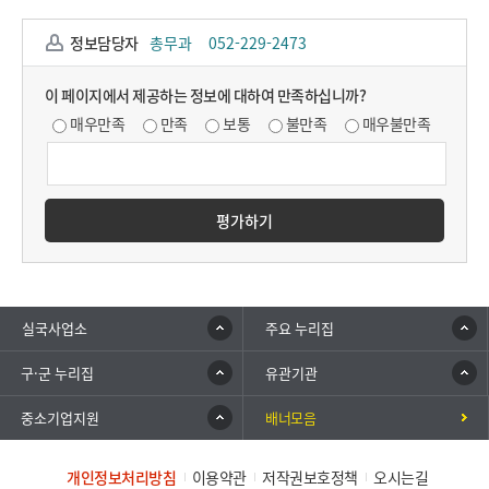
정보담당자
총무과
052-229-2473
이 페이지에서 제공하는 정보에 대하여 만족하십니까?
매우만족
만족
보통
불만족
매우불만족
평가하기
실국사업소
주요 누리집
구·군 누리집
유관기관
중소기업지원
배너모음
개인정보처리방침
이용약관
저작권보호정책
오시는길