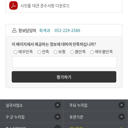
시민홀 대관 준수사항 다운로드
정보담당자
회계과
052-229-2586
이 페이지에서 제공하는 정보에 대하여 만족하십니까?
매우만족
만족
보통
불만족
매우불만족
평가하기
실국사업소
주요 누리집
구·군 누리집
유관기관