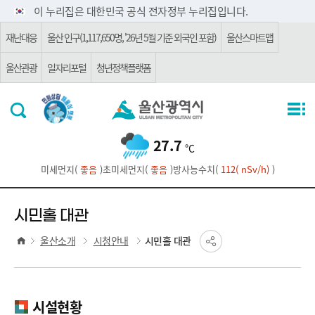
주요 메뉴로 건너뛰기
본문으로가기
이 누리집은 대한민국 공식 전자정부 누리집입니다.
재난대응
울산 인구(1,117,650명, '26년 5월 기준 외국인 포함)
울산스마트맵
울산관광
일자리포털
청년정책플랫폼
27.7
℃
미세먼지(
좋음
)
초미세먼지(
좋음
)
방사능수치(
112( nSv/h)
)
시민홀 대관
울산소개
시청안내
시민홀 대관
시설현황