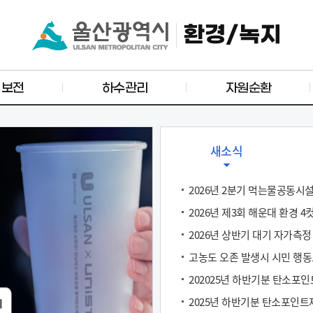
환경/녹지
경보전
하수관리
자원순환
새소식
2026년 2분기 먹는물공동시
2026년 제3회 해운대 환경 4
2026년 상반기 대기 자가측정
고농도 오존 발생시 시민 행동