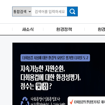
주요 메뉴로 건너뛰기
본문으로가기
새소식
환경정책
환