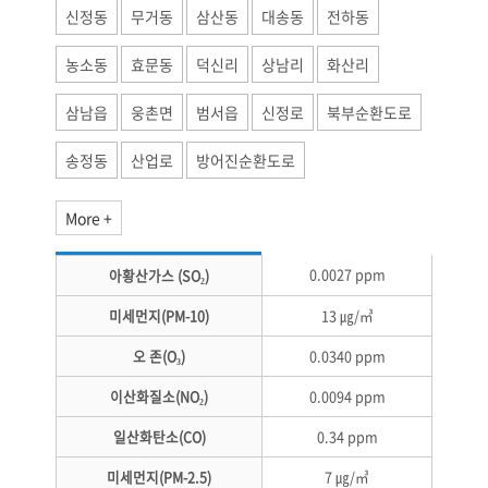
신정동
무거동
삼산동
대송동
전하동
농소동
효문동
덕신리
상남리
화산리
삼남읍
웅촌면
범서읍
신정로
북부순환도로
송정동
산업로
방어진순환도로
More +
0.0027 ppm
아황산가스 (SO₂)
미세먼지(PM-10)
13 ㎍/㎥
오 존(O₃)
0.0340 ppm
이산화질소(NO₂)
0.0094 ppm
일산화탄소(CO)
0.34 ppm
미세먼지(PM-2.5)
7 ㎍/㎥