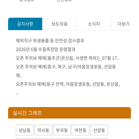
공지사항
보도자료
소식지
더보기
해외직구 위생용품 등 안전성 검사결과
2026년 6월 수질측정망 운영결과
오존 주의보 해제(울주군(온산읍, 서생면 제외))_07월 17..
오존 주의보 해제(중구, 북구, 남구(야음장생포동, 선암동
제..
오존주의보 해제(동구 전역, 야음장생포동, 선암동, 온산읍,
..
실시간 그래프
성남동
약사동
부곡동
여천동
선암동