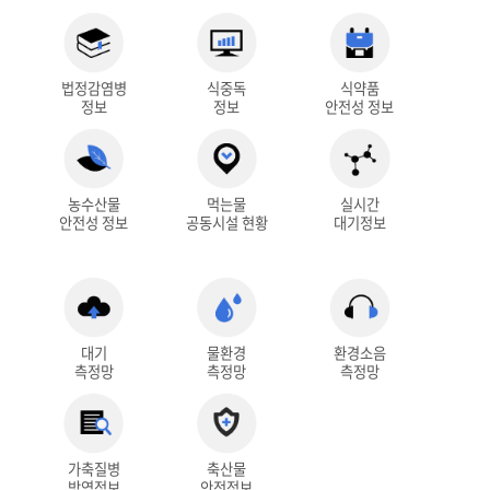
법정감염병
식중독
식약품
정보
정보
안전성 정보
농수산물
먹는물
실시간
안전성 정보
공동시설 현황
대기정보
대기
물환경
환경소음
측정망
측정망
측정망
가축질병
축산물
방역정보
안전정보