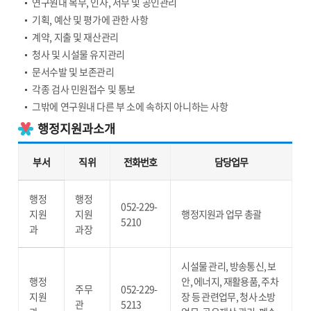
연구원내 복무, 인사, 서무 및 공인관리
기획, 예산 및 평가에 관한 사항
계약, 지출 및 재산관리
청사 및 시설물 유지관리
문서수발 및 보존관리
각종 검사 민원접수 및 통보
그밖에 연구원내 다른 부 소에 속하지 아니하는 사항
행정지원과소개
부서
직위
전화번호
담당업무
행정
행정
052-229-
지원
지원
행정지원과 업무 총괄
5210
과
과장
시설물 관리, 방송통신, 보
행정
안, 에너지, 재활용품, 주차
주무
052-229-
지원
장 등 관련업무, 청사 소방
관
5213