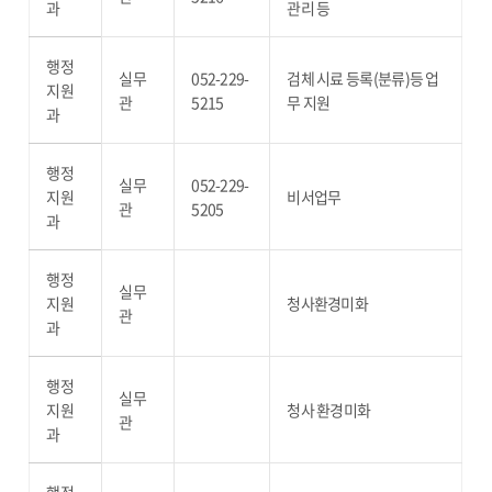
과
관리 등
행정
실무
052-229-
검체 시료 등록(분류)등 업
지원
관
5215
무 지원
과
행정
실무
052-229-
지원
비서업무
관
5205
과
행정
실무
지원
청사환경미화
관
과
행정
실무
지원
청사 환경미화
관
과