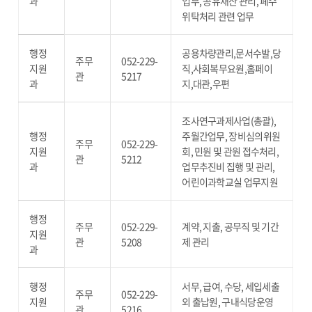
과
업무, 공유재산 관리, 폐수
위탁처리 관련 업무
행정
공용차량관리,문서수발,당
주무
052-229-
지원
직,사회복무요원,홈페이
관
5217
과
지,대관,우편
조사연구과제사업(총괄),
행정
주월간업무, 장비심의위원
주무
052-229-
지원
회, 민원 및 관원 접수처리,
관
5212
과
업무추진비 집행 및 관리,
어린이과학교실 업무지원
행정
주무
052-229-
계약, 지출, 공무직 및 기간
지원
관
5208
제 관리
과
행정
서무, 급여, 수당, 세입세출
주무
052-229-
지원
외 출납원, 구내식당운영
관
5216