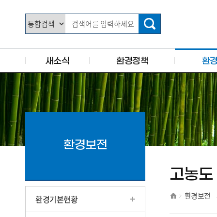
주요 메뉴로 건너뛰기
본문으로가기
새소식
환경정책
환
환경보전
고농도
환경보전
환경기본현황