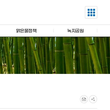
맑은물정책
녹지공원