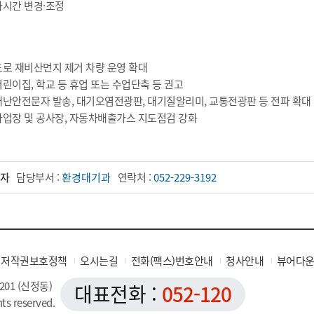
사시간 변경·조정
도로 재비산먼지 제거 차량 운영 확대
어린이집, 학교 등 휴업 또는 수업단축 등 권고
재난안전문자 발송, 대기오염전광판, 대기질알리미, 교통전광판 등 전파 확대
사업장 및 공사장, 자동차배출가스 지도점검 강화
자
담당부서 :
환경대기과
연락처 :
052-229-3192
저작권보호정책
오시는길
전화(팩스)번호안내
청사안내
뷰어다
201 (신정동)
대표전화 :
052-120
hts reserved.