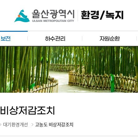
환경/녹지
경보전
하수관리
자원순환
 비상저감조치
대기환경개선
고농도 비상저감조치