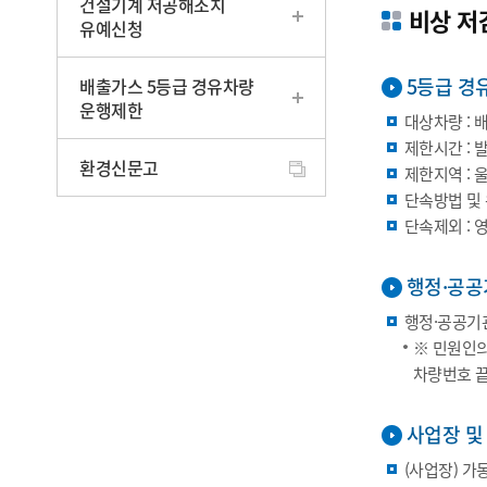
건설기계 저공해조치
비상 저
유예신청
5등급 경
배출가스 5등급 경유차량
운행제한
대상차량 : 배출
제한시간 : 
환경신문고
제한지역 : 
단속방법 및 
단속제외 : 
행정·공공
행정·공공기관
※ 민원인
차량번호 끝
사업장 및
(사업장) 가