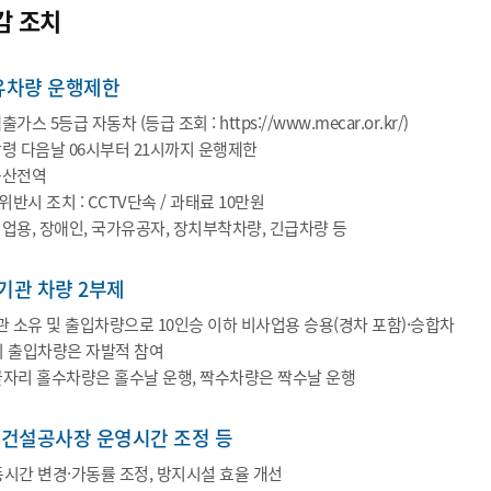
감 조치
유차량 운행제한
가스 5등급 자동차 (등급 조회 : https://www.mecar.or.kr/)
발령 다음날 06시부터 21시까지 운행제한
울산전역
위반시 조치 : CCTV단속 / 과태료 10만원
영업용, 장애인, 국가유공자, 장치부착차량, 긴급차량 등
기관 차량 2부제
 소유 및 출입차량으로 10인승 이하 비사업용 승용(경차 포함)·승합차
의 출입차량은 자발적 참여
자리 홀수차량은 홀수날 운행, 짝수차량은 짝수날 운행
 건설공사장 운영시간 조정 등
동시간 변경·가동률 조정, 방지시설 효율 개선