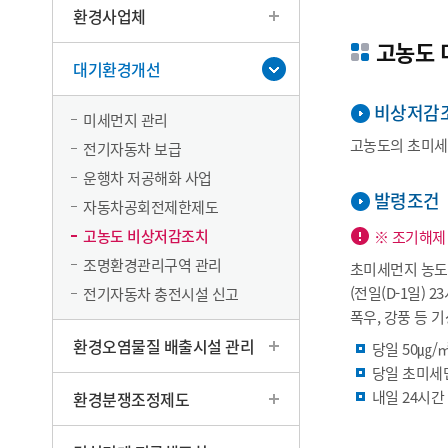
환경사업체
고농도 
대기환경개선
비상저감
미세먼지 관리
고농도의 초미세먼
전기자동차 보급
운행차 저공해화 사업
발령조건
자동차공회전제한제도
고농도 비상저감조치
※ 조기해제
조명환경관리구역 관리
초미세먼지 농도
(전일(D-1일) 
전기자동차 충전시설 신고
폭우, 강풍 등 
환경오염물질 배출시설 관리
당일 50㎍/㎥
당일 초미세먼
내일 24시간
환경분쟁조정제도