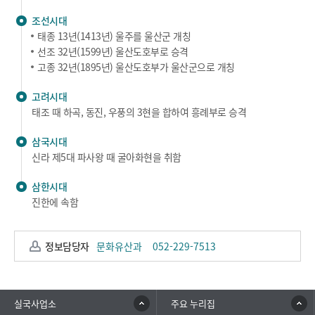
조선시대
태종 13년(1413년) 울주를 울산군 개칭
선조 32년(1599년) 울산도호부로 승격
고종 32년(1895년) 울산도호부가 울산군으로 개칭
고려시대
태조 때 하곡, 동진, 우풍의 3현을 합하여 흥례부로 승격
삼국시대
신라 제5대 파사왕 때 굴아화현을 취함
삼한시대
진한에 속함
정보담당자
문화유산과
052-229-7513
실국사업소
주요 누리집