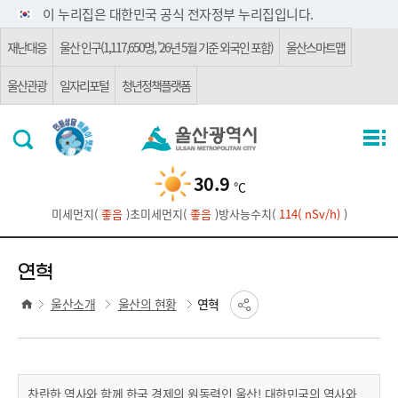
주요 메뉴로 건너뛰기
본문으로가기
이 누리집은 대한민국 공식 전자정부 누리집입니다.
재난대응
울산 인구(1,117,650명, '26년 5월 기준 외국인 포함)
울산스마트맵
울산관광
일자리포털
청년정책플랫폼
30.9
℃
미세먼지(
좋음
)
초미세먼지(
좋음
)
방사능수치(
114( nSv/h)
)
연혁
울산소개
울산의 현황
연혁
찬란한 역사와 함께 한국 경제의 원동력인 울산! 대한민국의 역사와