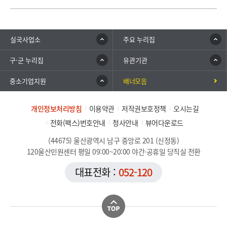
실국사업소
주요 누리집
구·군 누리집
유관기관
중소기업지원
배너모음
개인정보처리방침
이용약관
저작권보호정책
오시는길
전화(팩스)번호안내
청사안내
뷰어다운로드
(44675) 울산광역시 남구 중앙로 201 (신정동)
120울산민원센터 평일 09:00~20:00 야간·공휴일 당직실 전환
대표전화 :
052-120