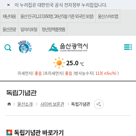
주요 메뉴로 건너뛰기
본문으로가기
이 누리집은 대한민국 공식 전자정부 누리집입니다.
재난대응
울산 인구(1,117,650명, '26년 5월 기준 외국인 포함)
울산스마트맵
울산관광
일자리포털
청년정책플랫폼
25.0
℃
미세먼지(
좋음
)
초미세먼지(
좋음
)
방사능수치(
113( nSv/h)
)
독립기념관
울산소개
사이버 보훈관
독립기념관
독립기념관 바로가기