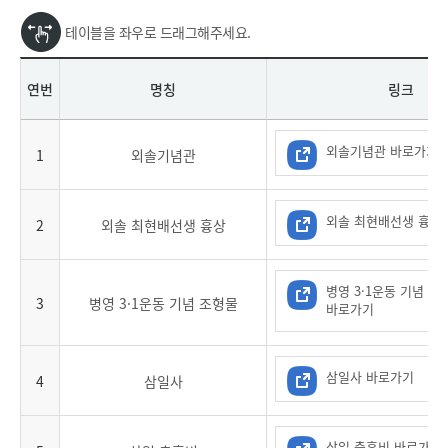
테이블을 좌우로 드래그해주세요.
연번
명칭
링크
외솔기념관 바로가기
1
외솔기념관
외솔 최현배선생 흉상
2
외솔 최현배선생 흉상
병영 3·1운동 기념 조
3
병영 3·1운동 기념 조형물
바로가기
삼일사 바로가기
4
삼일사
삼일 충혼비 바로가기