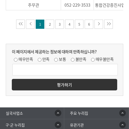
주무관
052-229-3533
통합건강증진사업, 
1
2
3
4
5
6
이 페이지에서 제공하는 정보에 대하여 만족하십니까?
매우만족
만족
보통
불만족
매우불만족
평가하기
실국사업소
주요 누리집
구·군 누리집
유관기관