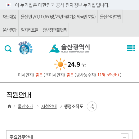
주요 메뉴로 건너뛰기
본문으로가기
이 누리집은 대한민국 공식 전자정부 누리집입니다.
재난대응
울산 인구(1,117,650명, '26년 5월 기준 외국인 포함)
울산스마트맵
울산관광
일자리포털
청년정책플랫폼
24.9
℃
미세먼지(
좋음
)
초미세먼지(
좋음
)
방사능수치(
115( nSv/h)
)
직원안내
울산소개
시청안내
행정조직도
주요업무안내