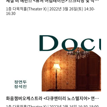
세실 비 에반스 <퓨처 어댑테이션> 스크리닝 및 작가와..
1층 다목적홀(Theater X) | 2022년 3월 26일(토) 14:30-
16:30
화음챔버오케스트라 <다큐멘터리 노스텔지어> 연주 퍼포
1층 다목적홀(Theater X) | 2022년 2월 16일 16:30-18:00