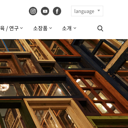
language
육 / 연구
소장품
소개