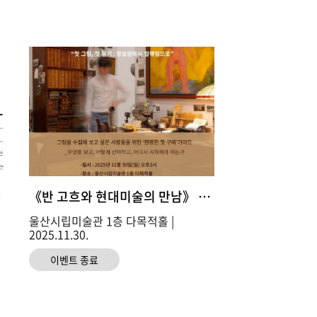
기 시민예술아카데미》
《반 고흐와 현대미술의 만남》 전시연계 특별강연
울산시립미술관 1층 다목적홀 |
2025.11.30.
이벤트 종료