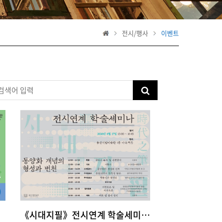
전시/행사
이벤트
《시대지필》전시연계 학술세미나 <동양화 개념의 형성