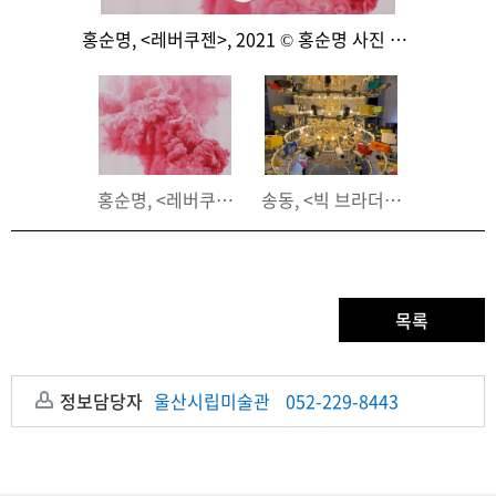
오자와 츠요시, <채소 무기: 가재 에투페/뉴올리언스>, 2011 © 오자와 츠요시 사진 제공 오자와 츠요시
홍순명, <레버쿠젠>, 2021 © 홍순명 사진 제공 홍순명
김승영
요시, <채소 무기: 가재 에투페/뉴올리언스>, 2011 © 오자와 츠요
롬 스마파!그룹 , <히로시마의 하늘을 “피카!”로 만들기>, 2009 © 본드 나카
홍순명, <레버쿠젠>, 2021 © 홍순명 사진 제공 홍순명
송동, <빅 브라더>, 2015 © 
아이다 마
목록
정보담당자
울산시립미술관
052-229-8443