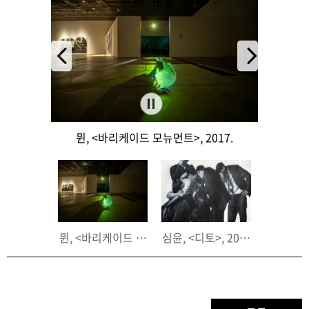
뮌, <바리케이드 모뉴먼트>, 2017.
>, 2022.
뮌, <바리케이드 모뉴먼트>, 2017.
심윤, <디토>, 2023.
와엘 샤키,