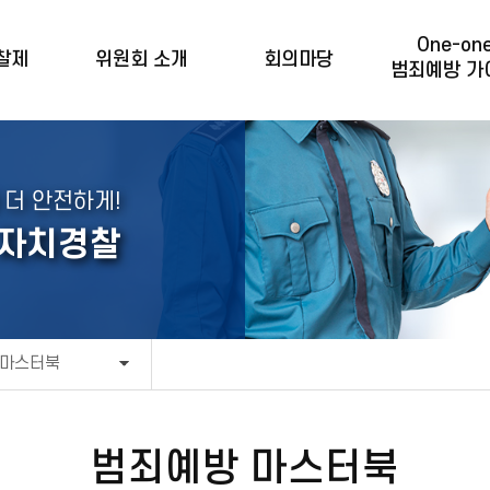
One-on
찰제
위원회 소개
회의마당
범죄예방 가
 더 안전하게!
 자치경찰
 마스터북
범죄예방 마스터북