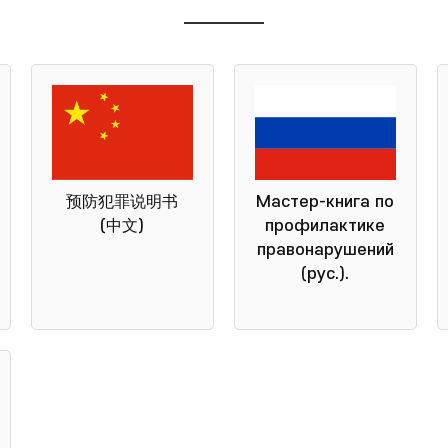
预防犯罪说明书
Мастер-книга по
(中文)
профилактике
правонарушений
(рус.).