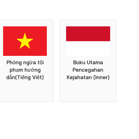
Phòng ngừa tội
Buku Utama
phạm hướng
Pencegahan
dẫn(Tiếng Việt)
Kejahatan (Inner)