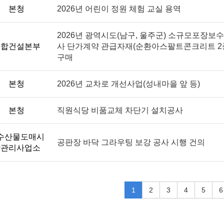
본청
2026년 어린이 정원 체험 교실 용역
2026년 광역시도(남구, 울주군) 소규모포장보
종합건설본부
사 단가계약 관급자재(순환아스팔트콘크리트 2
구매
본청
2026년 교차로 개선사업(성내마을 앞 등)
본청
직원식당 비품교체 차단기 설치공사
수산물도매시
공판장 바닥 그라우팅 보강 공사 시행 건의
장관리사업소
1
2
3
4
5
6