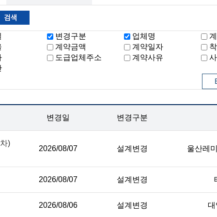
일
변경구분
업체명
계
율
계약금액
계약일자
착
자
도급업체주소
계약사유
사
관
변경일
변경구분
차)
2026/08/07
설계변경
울산레
2026/08/07
설계변경
2026/08/06
설계변경
대