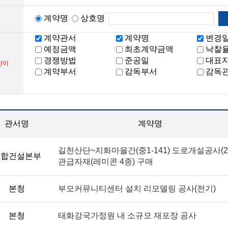
계약명
상호명
계약관서
계약명
변경
예정금액
최초계약금액
낙찰
경쟁방법
준공일
대표
간이
계약부서
감독부서
감독
관서명
계약명
길천산단~지화마을간(중1-141) 도로개설공사(2
종합건설본부
관급자재(레미콘 4종) 구매
본청
부모커뮤니티센터 설치 리모델링 공사(전기)
본청
태화강국가정원 내 소규모 재포장 공사