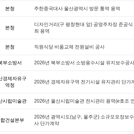
본청
주한중국대사 울산광역시 방문 통역 용역
디자인거리(구 평창현대 앞) 공영주차장 준공식
본청
최 용역
본청
직원식당 비품교체 전원설비 공사
북부소방서
2026년 북부소방서 소방용수시설 유지보수공
산경제자유구
2026년 경제자유구역 전기시설 유지관리 단가
역청
산시립미술관
2026년 울산시립미술관 전시관리 용역(e호조 
2026년 광역시도(남구, 울주군) 소규모포장보
종합건설본부
사 단가계약