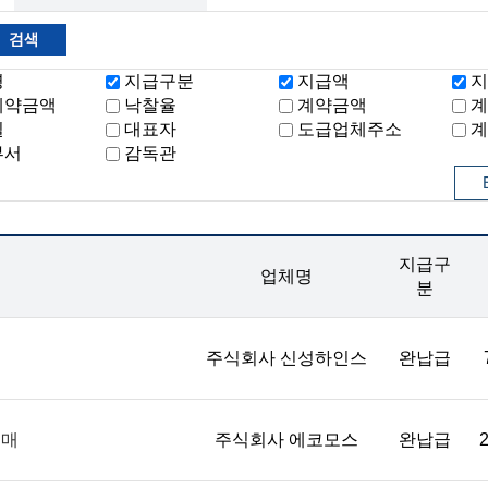
명
지급구분
지급액
지
계약금액
낙찰율
계약금액
계
일
대표자
도급업체주소
계
부서
감독관
지급구
업체명
분
주식회사 신성하인스
완납급
구매
주식회사 에코모스
완납급
2