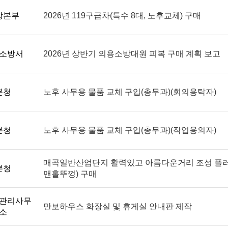
방본부
2026년 119구급차(특수 8대, 노후교체) 구매
소방서
2026년 상반기 의용소방대원 피복 구매 계획 보고
본청
노후 사무용 물품 교체 구입(총무과)(회의용탁자)
본청
노후 사무용 물품 교체 구입(총무과)(작업용의자)
매곡일반산업단지 활력있고 아름다운거리 조성 플
본청
맨홀뚜껑) 구매
관리사무
만보하우스 화장실 및 휴게실 안내판 제작
소