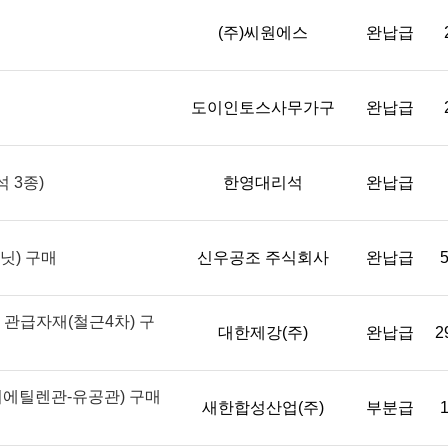
(주)씨원에스
완납급
도이인토스사무가구
완납급
 3종)
한영대리석
완납급
닛) 구매
신우공조 주식회사
완납급
5
관급자재(철근4차) 구
대한제강(주)
완납급
2
리에틸렌관-유공관) 구매
새한합성산업(주)
부분급
1