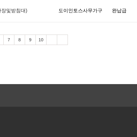
관장및받침대)
도이인토스사무가구
완납급
7
8
9
10