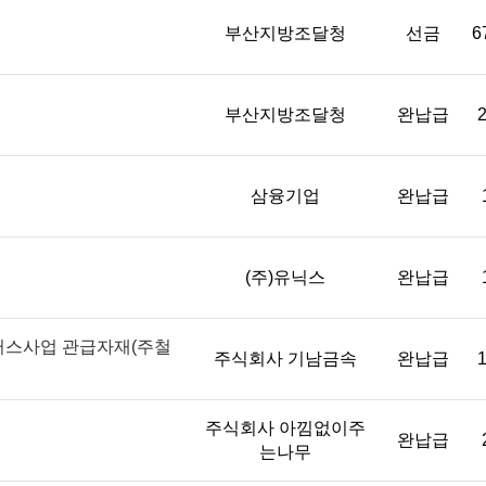
부산지방조달청
선금
6
부산지방조달청
완납급
2
삼융기업
완납급
(주)유닉스
완납급
러스사업 관급자재(주철
주식회사 기남금속
완납급
1
주식회사 아낌없이주
완납급
는나무