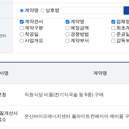
계약명
상호명
계약관서
계약명
업체
계약구분
예정금액
최초
착공일
경쟁방법
준공
시간이
사업개요
계약부서
감독
서명
계약명
본청
직원식당 비품(전기식국솥 등 6종) 구매
질개선사
온산바이오에너지센터 플라이트컨베이어 예비품 
업소