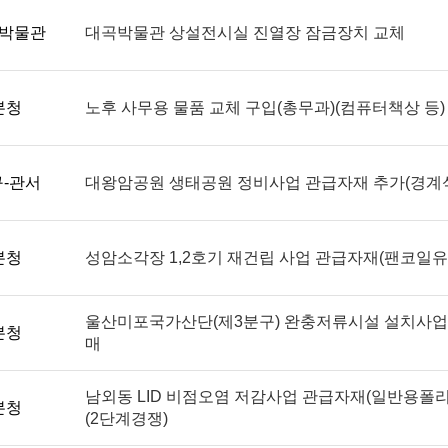
박물관
대곡박물관 상설전시실 진열장 잠금장치 교체
본청
노후 사무용 물품 교체 구입(총무과)(컴퓨터책상 등)
-관서
대왕암공원 생태공원 정비사업 관급자재 추가(경계석
본청
성암소각장 1,2호기 재건립 사업 관급자재(팬코일유
울산미포국가산단(제3분구) 완충저류시설 설치사업 
본청
매
남외동 LID 비점오염 저감사업 관급자재(일반용폴
본청
(2단계경쟁)