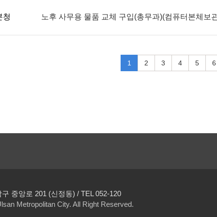
본청
노후 사무용 물품 교체 구입(총무과)(컴퓨터본체보
1
2
3
4
5
6
중앙로 201 (신정동) / TEL 052-120
san Metropolitan City. All Right Reserved.