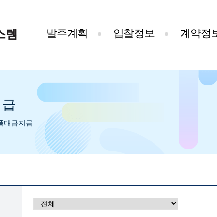
스템
발주계획
입찰정보
계약정
지급
품대금지급