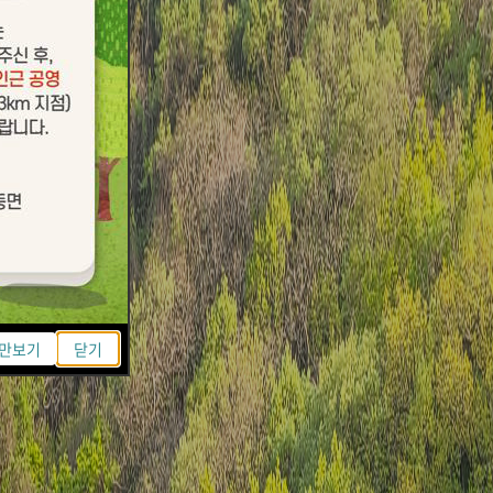
그만보기
닫기